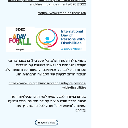
news-people-with-disabilities-people-with-deafness-
and-hearing-impairments-09012022
https://www.zman.co.il/285475/
בהתאם להחלטת האו"ם, כל שנה ב-3 בדצמבר ברחבי
העולם נחגג היום הבינלאומי לאנשים עם מוגבלות.
מטרתו היא להגן על זכויותיהם ולהפנות את תשומת הלב
הציבור הרחב לבעיות של הקבוצה החברתית הזו.
https://www.un.org/en/observances/day-of-persons-
with-disabilities
שמחנו במיוחד לקבל ממש לפני היום הבינלאומי הזה
מכתב הכרת תודה מנציגי קהילת חירשים וכבדי שמיעה.
העמותה "תשמע אותי" מודה לכל מי שמעריך את
עבודתנו.
מכתב הוקרה