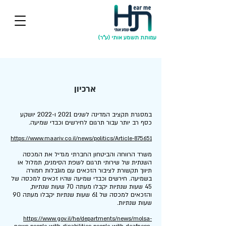
עמותת תשמע אותי (ע"ר)
ארכיון
2022
2021
במסגרת תקציב המדינה לשנים
ו-
יושקע
כסף רב יותר עבור תרגום לחירשים וכבדי שמיעה.
https://www.maariv.co.il/news/politics/Article-875651
משרד הרווחה והביטחון החברתי מגדיל את המכסה
השנתית של שירותי תרגום לשפת הסימנים, תמלול או
תיווך תקשורת לציבור הזכאים עם מוגבלות חמורה
בשמיעה. חירשים וכבדי שמיעה שהיו זכאים למכסה של
45 שעות שנתיות יקבלו מעתה 70 שעות שנתיות,
והזכאים למכסה של 61 שעות שנתיות יקבלו מעתה 90
שעות שנתיות.
https://www.gov.il/he/departments/news/molsa-