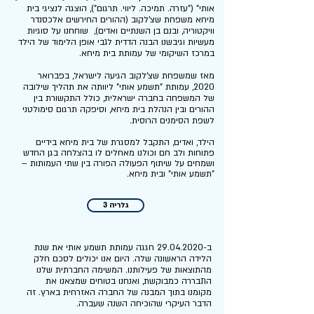
אותי" ("עזרה. תמיכה. ליווי. תרגום"), הוצגה לנציגי בית
מיחא משפחת שצ'לקוב (ההורים החירשים אלכסנדר
וויקטוריה, ובנם בן השנתיים ואדים), שוחחנו על סוגיות
מעשיות וגיבשנו הבנה הדדית לגבי אופן הלימוד של הילד
במרכז השיקומי של עמותת בית מיחא.
מאז שמשפחת שצ'לקוב הגיעה לישראל, בפברואר
2020, עמותת "תשמע אותי" ליוותה את תהליך שילובה
של המשפחה בחברה ישראלית, כולל התקשורת בין
ההורים ובין הנהלת בית מיחא, וסיפקה תרגום סימולטני
לשפת הסימנים הרוסית.
הילד, ואדים, התקבל למסגרת של בית מיחא בידיים
פתוחות ולב חם וכולנו מאחלים לו בהצלחה בגן החדש
ושמחים על שיתוף הפעולה הפורה בין שתי העמותות –
"תשמע אותי" ובית מיחא.
גלריה 3
ב-29.04.2020 חגגה עמותת תשמע אותי את שנת
הלידה הראשונה שלה. היום אנו יכולים לסכם חלק
מהתוצאות של פעילותנו. המשימה החברתית שלנו
התבררה כמבוקשת, ואנחנו בטוחים שמצאנו את
מקומנו בתוך המבנה של החברה האזרחית בארץ. זה
הדבר העיקרי שהוכיחה השנה שעברה.