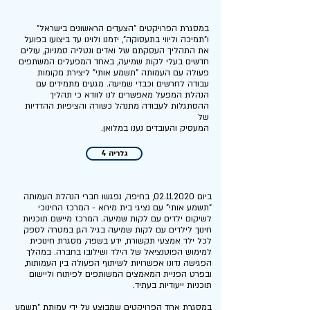
במסגרת הפרויקטים "הצעדים הראשונים בישראל"
ו"תמיכה וליווי
בתעסוקה", יזמנו ולוינו עד ביצועו בפועל
את התהליך העסקתם של ואדים ונטליה סמניוק, עולים
חדשים בעלי לקות שמיעה, באחד המפעלים המשתפים
פעולה עם העמותה "תשמע אותי" ליצירת מקומות
עבודה לחרשים וכבדי שמיעה. מגעים מתמידים עם
הנהלת המפעל מאפשרים לנו לוודא כי תהליך
ההסתגלות לעבודה מתנהל כשורה והציפיות ההדדיות
של
.המעסיק והעובדים נענו במלואן
גלריה 4
ביום
02.11.2020
, בחיפה, נפגשו חברי הנהלת העמותה
"תשמע אותי" עם נציגי בית מיחא - המרכז החינוכי
לשיקום ילדים עם לקות שמיעה. המרכז מיישם תוכניות
חינוך לילדים עם לקות שמיעה בגיל הגן במטרה לספק
לכל ילד אמצעי תקשורת, ידע בשפה, מסגרת חינוכית
למימוש הפוטנציאל של הילד ושילובו בחברה. במהלך
הפגישה נדונו אפשרויות לשיתוף הפעולה בין העמותות,
ובפרט הפניית המאמצים המשותפים לפיתוח וליישום
תוכניות ייעודיות בעתיד.
במסגרת אחד הפרויקטים שמבוצע על ידי עמותת "תשמע