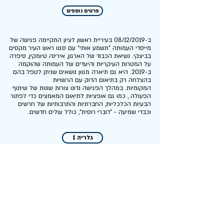
פרטים נוספים
ב-08/12/2019 בעיריית ראשון לציון התקיימה פגישה של
מייסדי העמותה "תשמע אותי" עם סגנו ראש העיר מקסים
בביצקי. נשיאת הכבוד של הארגון, אירינה טיומקין, סיפרה
על המטרות העיקריות והיעדים של העמותה שהוקמה
ב-2019. היא גם תיארה מגוון נושאים שניתן לטפל בהם
בהצלחה רק בתיאום הדוק עם הרשויות
המקומיות. במהלך הפגישה נדונו צורות שונות של שיתוף
הפעולה , כמו גם אופציות לתיאום המאמצים כדי לפתור
הבעיות הכלכליות, החברתיות והתרבותיות של חרשים
וכבדי שמיעה - "דוברי רוסית", כולל עולים חדשים.
גלריה 1
בתום שנת 2019 עמותת תשמע אותי פתחה פרויקט
חדש - "הצעדים הראשונים בארץ". במסגרת הפרויקט
אנחנו מציעים מגוון שירותים לחרשים וכבדי שמיעה,
העושים את צעדיהם הראשונים במדינה חדשה. עם
הגעתם של עולים חדשים לישראל, החל משדה
התעופה בן גוריון, עמותת "תשמע אותי" עוזרת לנציגי
משרד העלייה והקליטה לפגוש חרשים כבדי שמיעה,
יוצרת עבורם סביבת שפה מוכרת ונוחה לתקשורת.