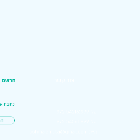
צור קשר
הרשם ל
: 542161999 972
טל
הר
: 545611999 972
טל
מייל:
tishma.amuta@gmail.com