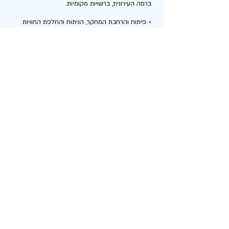
ברמה העירונית, ברשויות מקומיות.
> פיתוח והרחבת המחקר, הניתוח והחלפת החוויות
בנושא החיברות של חירשים וכבדי שמיעה במדינות
שונות. כינון קשרים עסקיים ופיתוח תקשורת מקצועית
עם ארגונים ציבוריים לא ממשלתיים בעלי פרופיל
דומה, כולל זרים. מעקב אחר רווחתם החברתית של
הקבוצה, השתתפות בביצוע מחקר סוציולוגי, פיתוח
קשרים עם הסביבה האקדמית.
עדכונים ואירועים
לתרומות
צור קשר
542161999 972
:
טל
545611999 972
:
טל
מייל:
tishma.amuta@gmail.com
74 הרצל
רמת גן
5242134