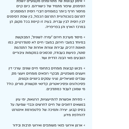
> אימון קבוצות של מתורגמנים מקצועיים לשפת
הסימנים, שיפור מתמיד של כישוריהם. כיום קיים
מחסור חריף ביותר במומחים דוברי רוסית המוסמכים
לתרגום בטכנולוגיית התרגום הכפול, בין שפת הסימנים
לבין רוסית לבין עברית. בעיה זו קיימת בכל מקום, הן
במרכז הארץ והן בפריפריה.
> מיסוד מערכת חירום "עזרה לשונית", המבוקשת
במיוחד במצבי חירום, במצבי חיים לא סטנדרטיים, כמו
תאונות דרכים, עבירות וצורות אחרות של התנהגות
סוטה, פגיעות בעבודה, סכסוכים במקומות ציבוריים
הנובעים מאי הבנה הדדית ועוד.
> גיבוש קבוצות מומחים בתחומי חיים שונים: עורכי דין
ויועצים משפטיים, מבקרי רופאים מומחים ויועצי מס,
עובדים סוציאליים, נציגי עסקים בינוניים וקטנים,
פסיכולוגים ופסיכיאטרים, קלינאי תקשורת, מורים, כולל
מי שמוכן לעבוד כמתנדבים.
> פתיחת אפשרות להתייעצויות, הרצאות, ימי עיון
בנושאים דחופים של חיים לחרשים וכבדי שמיעה על
בסיס קבוע. יצירה ותמיכה של פלטפורמת אינטרנט
להחלפת מידע.
> ארגון אירועי פנאי משותפים ואירועי תרבות ובידור