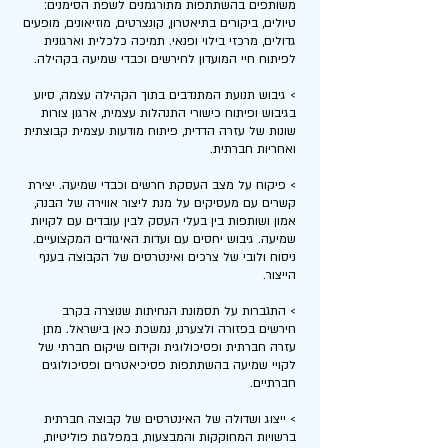
משותפים בהשתתפות מתורגמנים לשפת הסימנים:
טיולים, ביקורים בתיאטרון, קונצרטים, מוזיאונים, מופעים
גדולים, מרכזי בילוי ופנאי. תמיכה כלכלית וארגונית
לפיתוח חיי המועדון לחירשים וכבדי שמיעה בקהילה.
> גיבוש תנועת המתנדבים בתוך הקהילה עצמה, סיוע
בגיבוש ופיתוח כישורי התנהלות עצמית, ארגון צורות
שונות של עזרה הדדית, פיתוח מודעות עצמית קבוצתית
ואחריות חברתית.
> פיקוח על מצב העסקת חרשים וכבדי שמיעה. יצירת
קשרים עם מעסיקים על מנת ליצור אווירה של הבנה,
אמון ושותפות בין בעלי העסק לבין עובדים עם לקויות
שמיעה. גיבוש יחסים עם ועדות האיגודים המקצועיים.
ניסוח ולובי של צרכים ואינטרסים של הקבוצה בענף
הייצור.
> התגברות על תסמונת הנחיתות שנוצרה בקרב
חירשים בפזורה ולצערנו, נמשכת כאן בישראל. מתן
עזרה חברתית ופסיכולוגית וקידום שיקום חברתי של
לקויי שמיעה בהשתתפות פסיכיאטרים ופסיכולוגים
חברתיים.
> ייצוג ושדולה של האינטרסים של קבוצה חברתית
ברשויות המחוקקות והמבצעות, במפלגות פוליטיות,