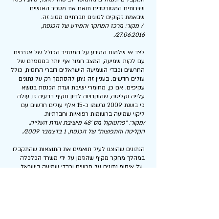
ושירותים המסובסדים תואם את מספר האנשים
שבאמת זקוקים לסוגים חברתיים מסוג זה.
/ מקור: מרכז המחקר והמידע של הכנסת,
/.
27.06.2016
לצד אי שלמות המידע על המספר הכולל של אזרחים
עם לקות שמיעה, המצב חמור אף יותר במספרם של
החרשים וכבדי השמיעה הישראלים דוברי הרוסית, כולל
עולים חדשים. בעניין זה ניתן להסתמך רק על נתונים
עקיפים. אם כן, מחומרי ישיבת ועדת הכנסת בנושא
עלייה וקליטה, שהוקדשה לדיון מקיף בבעיה זו, עולה
כי בשנת 2009 נרשמו כ-15 אלף עולים חדשים עם
ליקוי שמיעה ברשומות רפואיות וחברתיות.
/מקור: "פרוטוקול מס '48 מישיבת ועדת העלייה,
הקליטה והתפוצות" של הכנסת, 1 בדצמבר 2009/.
הנתונים שהוצגו לעיל תואמים את התוצאות שהתקבלו
במהלך מחקר מקיף שהוזמן על ידי משרד הכלכלה
על איסוף נתונים על חרשים וכבדי שמיעה בישראל
בשנת 2016 בו נמצא כי בישראל ישנם כ -67 אלף
איש עם ליקוי שמיעה בגיל העבודה (מגיל 20 עד 64),
בעוד ש- 19.6% מהם (יותר מ 13 אלף איש) היו עולים
חדשים ממדינות חבר העמים. על פי ההערכות שלנו,
הקבוצה של דוברי רוסית של החרשים וכבדי שמיעה