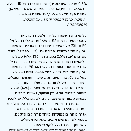
0.5% מכלל האוכלוסייה); נשים וגברים מגיל 15 ומעלה
- 132,640 ו -141,190 איש בהתאמה (4.4% ו -4.9%);
אנשים מעל גיל 65 - 162,435 אנשים (18.4%).
/ מקור: מרכז המחקר והמידע של הכנסת,
/
06.27.2016
על פי מחקר שנערך על ידי הלשכה המרכזית
לסטטיסטיקה בשנת 2017, 13% מהנשאלים מעל גיל
20 (כ-731 אלף איש) השיבו כי הם סובלים מבעיות
שמיעה מסוג כלשהו. מתוכם 11% (כ- 595 אלף) חווים
קשיים קלים, ו 2.5% בקבוצה זו (136 אלף) סובלים
מליקויים חמורים, או שהם לא שומעים כלל. במקביל,
אדם אחד מתוך עשרים בגילאים 20-44 חווה בעיות
שמיעה מסוימות, 15% - בגיל 45-64 שנים ו 28% -
מעל גיל 65. ברור שעם הגיל, שיעור האנשים הסובלים
מצורות שונות של לקות שמיעה עולה בהתמדה.
כמחצית מהאוכלוסייה מגיל 75 ומעלה (47%) מגלה
סימנים בולטים של אובדן שמיעה, ו -13% סובלים
מבעיות קשות או שאינם יכולים לשמוע כלל. יש להכיר
בכך שמספר החירשים וכבדי השמיעה בפועל גדול יותר
ממה שהתוצאות הראו, שכן הנתונים שהושגו לא כללו
אזרחים החיים במוסדות מיוחדים לחולים ולזקנים.
בנוסף, לא התראיינו אנשים שלא היו מסוגלים
להשתתף בסקר בגלל ליקוי שמיעה.
/מקור: "לקט נתונים בנושא לקויי שמיעה בישראל לרגל