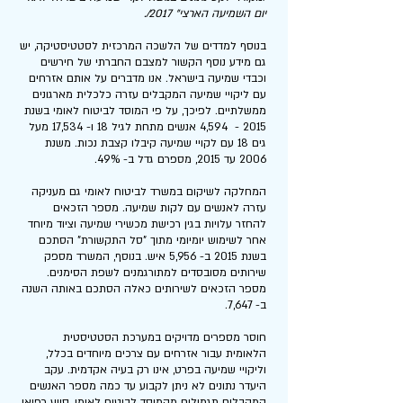
יום השמיעה הארצי" 2017/.
בנוסף למדדים של הלשכה המרכזית לסטטיסטיקה, יש
גם מידע נוסף הקשור למצבם החברתי של חירשים
וכבדי שמיעה בישראל. אנו מדברים על אותם אזרחים
עם ליקויי שמיעה המקבלים עזרה כלכלית מארגונים
ממשלתיים. לפיכך, על פי המוסד לביטוח לאומי בשנת
2015 - 4,594 אנשים מתחת לגיל 18 ו- 17,534 מעל
גים 18 עם לקויי שמיעה קיבלו קצבת נכות. משנת
2006 עד 2015, מספרם גדל ב- 49%.
המחלקה לשיקום במשרד לביטוח לאומי גם מעניקה
עזרה לאנשים עם לקות שמיעה. מספר הזכאים
להחזר עלויות בגין רכישת מכשירי שמיעה וציוד מיוחד
אחר לשימוש יומיומי מתוך "סל התקשורת" הסתכם
בשנת 2015 ב- 5,956 איש. בנוסף, המשרד מספק
שירותים מסובסדים למתורגמנים לשפת הסימנים.
מספר הזכאים לשירותים כאלה הסתכם באותה השנה
ב- 7,647.
חוסר מספרים מדויקים במערכת הסטטיסטית
הלאומית עבור אזרחים עם צרכים מיוחדים בכלל,
וליקויי שמיעה בפרט, אינו רק בעיה אקדמית. עקב
היעדר נתונים לא ניתן לקבוע עד כמה מספר האנשים
המקבלים תגמולים מהמוסד לביטוח לאומי, סיוע רפואי