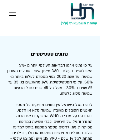
עמותת תשמע אותי (ע"ר)
נתונים סטטיסטיים
על פי נתוני ארגון הבריאות העולמי, יותר מ -5%
מאוכלוסיית העולם - 360 מיליון איש - סובלים מאובדן
שמיעה. עד שנת 2020 צפוי מספרם לעלות ביותר מ-
30%. על פי הסטטיסטיקה, 14% מהאנשים בני 35 עד
65 שנים ו -30% - מעל גיל 65 שנים סובל מבעיות
שמיעה מסוג כלשהו.
לרוע המזל בישראל אין נתונים מדויקים על מספר
האנשים הסובלים מאובדן שמיעה מלא או חלקי.
בהתבסס על מדדי ה-WHO המשקפים את מבנה
המגדר והגיל של חירשים וכבדי שמיעה במדינות
מפותחות, ניתן להסיק מספר מסקנות ביחס למדינה
שלנו. הסובלים מחירשות מוחלטת או חלקית: ילדים
מתחת לגיל 14 שנים - 990 115 איש (ממוצע עולמי -