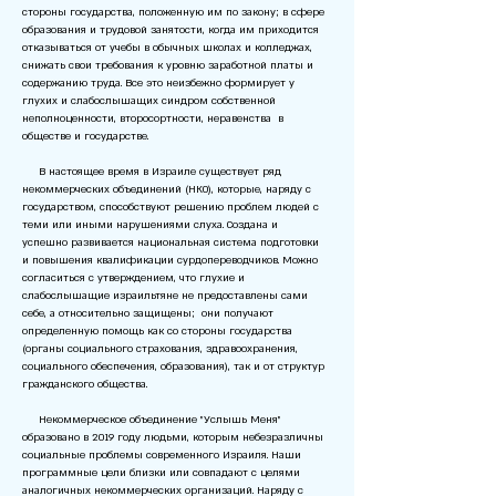
стороны государства, положенную им по закону; в сфере
образования и трудовой занятости, когда им приходится
отказываться от учебы в обычных школах и колледжах,
снижать свои требования к уровню заработной платы и
содержанию труда. Все это неизбежно формирует у
глухих и слабослышащих синдром собственной
неполноценности, второсортности, неравенства в
обществе и государстве.
В настоящее время в Израиле существует ряд
некоммерческих объединений (НКО), которые, наряду с
государством, способствуют решению проблем людей с
теми или иными нарушениями слуха. Создана и
успешно развивается национальная система подготовки
и повышения квалификации сурдопереводчиков. Можно
согласиться с утверждением, что глухие и
слабослышащие израильтяне не предоставлены сами
себе, а относительно защищены; они получают
определенную помощь как со стороны государства
(органы социального страхования, здравоохранения,
социального обеспечения, образования), так и от структур
гражданского общества.
Некоммерческое объединение "Услышь Меня"
образовано в 2019 году людьми, которым небезразличны
социальные проблемы современного Израиля. Наши
программные цели близки или совпадают с целями
аналогичных некоммерческих организаций. Наряду с