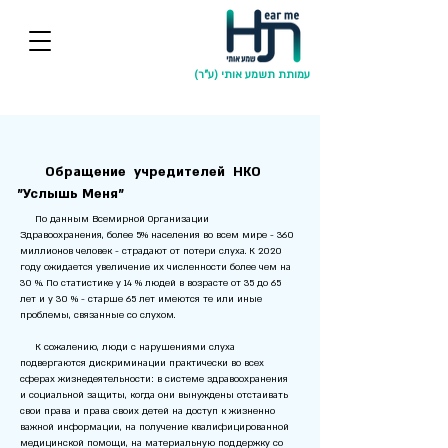
עמותת תשמע אותי (ע"ר)
Обращение учредителей НКО
"Услышь Меня"
По данным Всемирной Организации
Здравоохранения, более 5% населения во всем мире - 360
миллионов человек - страдают от потери слуха. К 2020
году ожидается увеличение их численности более чем на
30 %. По статистике у 14 % людей в возрасте от 35 до 65
лет и у 30 % - старше 65 лет имеются те или иные
проблемы, связанные со слухом.
К сожалению, люди с нарушениями слуха
подвергаются дискриминации практически во всех
сферах жизнедеятельности: в системе здравоохранения
и социальной защиты, когда они вынуждены отстаивать
свои права и права своих детей на доступ к жизненно
важной информации, на получение квалифицированной
медицинской помощи, на материальную поддержку со