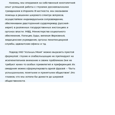
Наконец, мы опираемся на собственный многолетний
опыт успешной работы с глухими русскоязычными
гражданами в Израиле. В частности, мы оказываем
помощь в решении широкого спектра вопросов,
осуществляем индивидуальное сопровождение,
обеспечиваем двусторонний сурдоперевод (русский-
иврит) в различных государственных инстанциях и
органах власти: МВД, Министерство социального
обеспечения, Полиция, Суды, включая Верховный,
медицинские учреждения, органы пенитенциарной
службы, адвокатские офисы и т.д.
Подход НКО "Услышь Меня" можно выразить простой
формулой: глухие и слабослышащие не претендуют на
исключительное внимание к своим проблемам. Они не
требуют каких-то особых привилегий и преференций. Их
ожидания можно сформулировать одной фразой – "быть
услышанными, понятыми и принятыми обществом". Это
главное, что мы хотели бы донести до широкой
общественности.
Наш подход состоит в том, что мы относимся к
глухим и слабослышащим как к особой социальной
группе в строгом соответствии с социологическими
критериями этого понятия. Из чего следует, что помощь
как со стороны государства, так и гражданского
общества должна быть четко сфокусированной и
соответствовать действительным интересам и