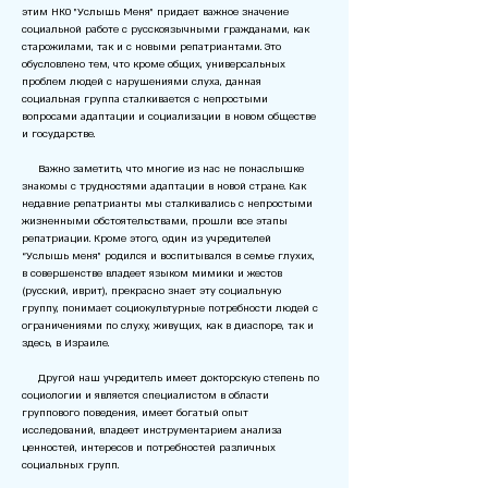
этим НКО "Услышь Меня" придает важное значение
социальной работе с русскоязычными гражданами, как
старожилами, так и с новыми репатриантами. Это
обусловлено тем, что кроме общих, универсальных
проблем людей с нарушениями слуха, данная
социальная группа сталкивается с непростыми
вопросами адаптации и социализации в новом обществе
и государстве.
Важно заметить, что многие из нас не понаслышке
знакомы с трудностями адаптации в новой стране. Как
недавние репатрианты мы сталкивались с непростыми
жизненными обстоятельствами, прошли все этапы
репатриации. Кроме этого, один из учредителей
“Услышь меня” родился и воспитывался в семье глухих,
в совершенстве владеет языком мимики и жестов
(русский, иврит), прекрасно знает эту социальную
группу, понимает социокультурные потребности людей с
ограничениями по слуху, живущих, как в диаспоре, так и
здесь, в Израиле.
Другой наш учредитель имеет докторскую степень по
социологии и является специалистом в области
группового поведения, имеет богатый опыт
исследований, владеет инструментарием анализа
ценностей, интересов и потребностей различных
социальных групп.