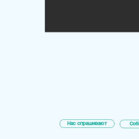
Пожертвовани
Нас спрашивают
Соб