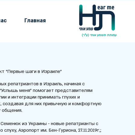
нас
Главная
עמותת תשמע אותי (ע"ר)
вые шаги в Израиле”
ых репатриантов в Израиль, начиная с
 “Услышь меня” помогает представителям
ии и интеграции принимать глухих и
 создавая для них привычную и комфортную
 общения.
 Семенюк из Украины - новые репатрианты с
 слуху, Аэропорт им. Бен-Гуриона, 27.11.2019г,;