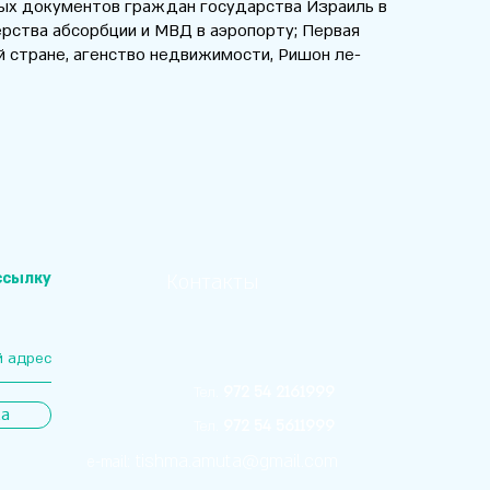
ых документов граждан государства Израиль в
рства абсорбции и МВД в аэропорту; Первая
й стране, агенство недвижимости, Ришон ле-
ссылку
Контакты
972 54 2161999
.
Тел
а
972 54 5611999
.
Тел
tishma.amuta@gmail.com
e-mail: