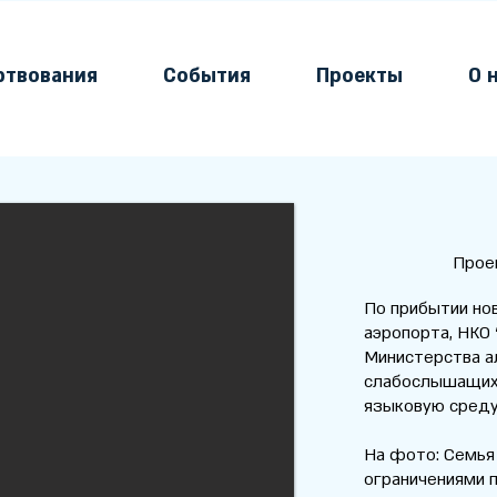
ртвования
События
Проекты
О 
Проект “Пер
По прибытии нов
аэропорта, НКО
Министерства ал
слабослышащих,
языковую среду
На фото: Семья
ограничениями по