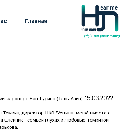
нас
Главная
עמותת תשמע אותי (ע"ר)
15.03.2022
ии: аэропорт Бен-Гурион (Тель-Авив),
л Темкин, директор НКО "Услышь меня" вместе с
й Олейник - семьей глухих и Любовью Темкиной -
арькова.