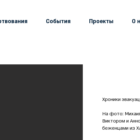
ртвования
События
Проекты
О 
Хроники эвакуац
На фото: Михаи
Виктором и Анно
беженцами из Х