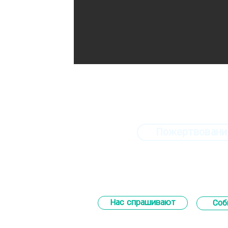
Пожертвовани
Нас спрашивают
Соб