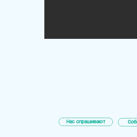
Пожертвовани
Нас спрашивают
Соб