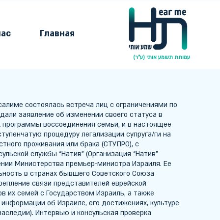
нас
Главная
עמותת תשמע אותי (ע"ר)
салиме состоялась встреча лиц с ограничениями по
одали заявление об изменении своего статуса в
х программы воссоединения семьи, и в настоящее
ступенчатую процедуру легализации супруга/ги на
тного проживания или брака (СТУПРО), с
ульской службы “Натив” (Организация “Натив”
ении Министерства премьер-министра Израиля. Ее
ьность в странах бывшего Советского Союза
крепление связи представителей еврейской
в их семей с Государством Израиль, а также
 информации об Израиле, его достижениях, культуре
аследии). Интервью и консульская проверка