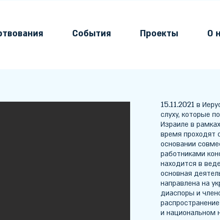
ртвования
События
Проекты
О 
15.11.2021
в Иеру
слуху, которые п
Израиле в рамка
время проходят 
основании совмес
работниками конс
находится в вед
основная деятел
направлена на у
диаспоры и члено
распространение
и национальном н