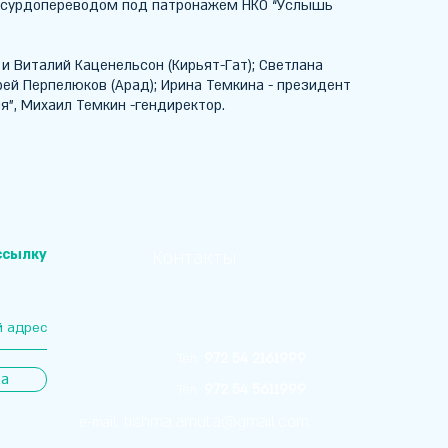
 сурдопереводом под патронажем НКО “Услышь
и Виталий Каценельсон (Кирьят-Гат); Светлана
ей Перпелюков (Арад); Ирина Темкина - президент
”, Михаил Темкин -гендиректор.
ссылку
Контакты
972 54 2161999
.
Тел
а
972 54 5611999
.
Тел
tishma.amuta@gmail.com
e-mail: